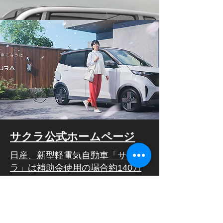
サクラ公式ホームページ
日産、新型軽電気自動車「サク
ラ」は補助金使用の場合約140万
円で購入可能 星野朝子副社長は
「一人でも多くの方に乗っていた
だきたい」