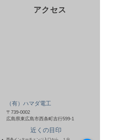
アクセス
（有）ハマダ電工
〒739-0002
広島県東広島市西条町吉行599-1
近くの目印
西条インターチェンジ入口
から、１分