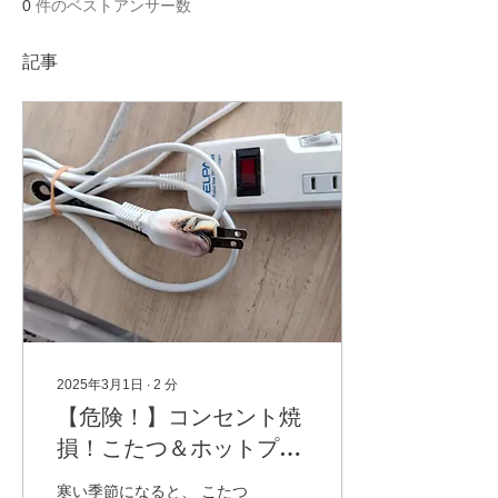
0
件のベストアンサー数
記事
2025年3月1日
∙
2
分
【危険！】コンセント焼
損！こたつ＆ホットプレ
ートの併用にご注意！
寒い季節になると、 こたつ