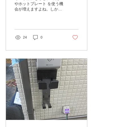
やホットプレート を使う機
会が増えますよね。しか
し、これらの 暖房機器は消
費電力が高く、間違った使
い方をするとコンセントが
焼ける 危険があります！
実際に、 こたつとホットプ
24
0
レートの併用が原因でコン
セントが焼損した...